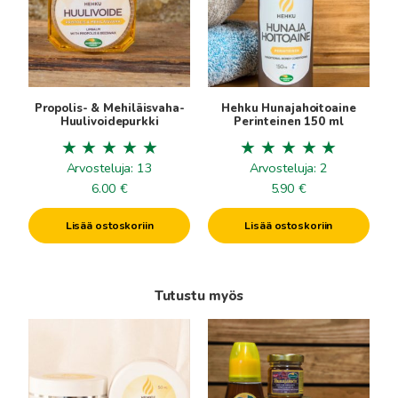
Propolis- & Mehiläisvaha-
Hehku Hunajahoitoaine
Huulivoidepurkki
Perinteinen 150 ml
Arvosteluja: 13
Arvosteluja: 2
6.00
€
5.90
€
Lisää ostoskoriin
Lisää ostoskoriin
Tutustu myös
Tällä
Tällä
tuotteella
tuotteella
on
on
useampi
useampi