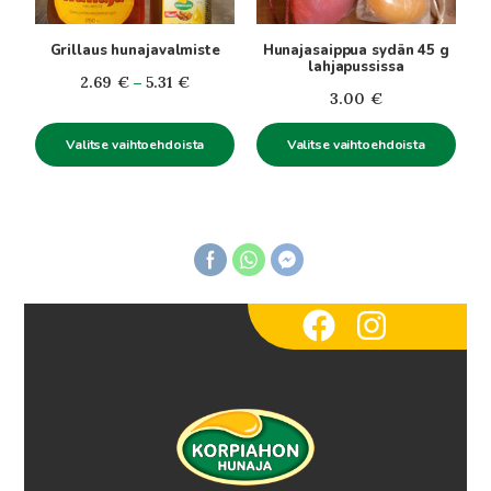
valinnat
valinnat
tuotteen
tuotteen
Grillaus hunajavalmiste
Hunajasaippua sydän 45 g
sivulla.
sivulla.
lahjapussissa
Hintaluokka:
2.69
€
–
5.31
€
3.00
€
2.69€
-
Valitse vaihtoehdoista
Valitse vaihtoehdoista
5.31€