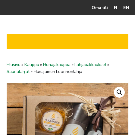
Oma tili
FI
EN
Kassalle
Hunajatuotteet
Mehiläistarhaaja
Etusivu
»
Kauppa
»
Hunajakauppa
»
Lahjapakkaukset
»
Jälleenmyyjät
Saunalahjat
»
Hunajainen Luonnonlahja
Yritys
Yhteydenotto
Ohjeet ja vinkit