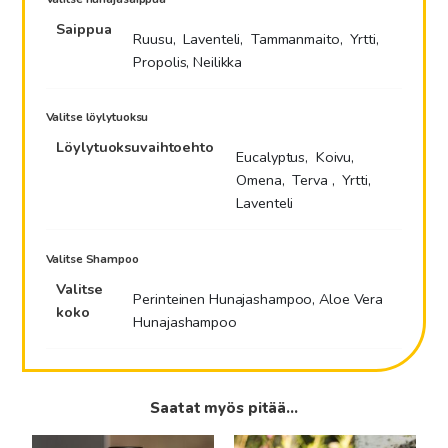
Saippua
Ruusu, Laventeli, Tammanmaito, Yrtti,
Propolis, Neilikka
Valitse löylytuoksu
Löylytuoksuvaihtoehto
Eucalyptus, Koivu,
Omena, Terva , Yrtti,
Laventeli
Valitse Shampoo
Valitse
Perinteinen Hunajashampoo, Aloe Vera
koko
Hunajashampoo
Saatat myös pitää...