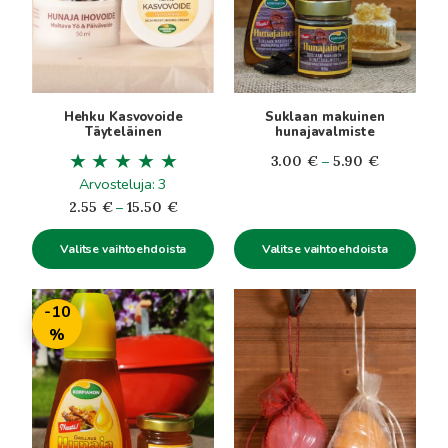
muunnelma.
muunnelma.
Voit
Voit
tehdä
tehdä
valinnat
valinnat
tuotteen
tuotteen
Hehku Kasvovoide
Suklaan makuinen
sivulla.
sivulla.
Täyteläinen
hunajavalmiste
Hintaluokk
3.00
€
–
5.90
€
Arvosteluja: 3
3.00€
Hintaluokka:
-
2.55
€
–
15.50
€
2.55€
5.90€
Valitse vaihtoehdoista
Valitse vaihtoehdoista
-
15.50€
Tällä
Tällä
-10
tuotteella
tuotteella
%
on
on
useampi
useampi
muunnelma.
muunnelma.
Voit
Voit
tehdä
tehdä