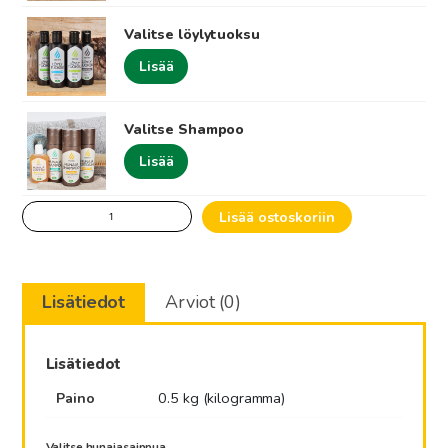
Valitse löylytuoksu
Lisää
Valitse Shampoo
Lisää
Hunajainen
Lisää ostoskoriin
Luonnonlahja
määrä
Lisätiedot
Arviot (0)
Lisätiedot
Paino
0.5 kg (kilogramma)
Valitse hunajasaippua