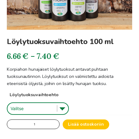
Löylytuoksuvaihtoehto 100 ml
Hintaluokka:
6.66
€
–
7.40
€
6.66€
Korpiahon hunajaiset löylytuoksut antavat puhtaan
tuoksunautinnon. Löylytuoksut on valmistettu aidoista
-
eteerisistä öljyistä, joihin on lisätty hunajan tuoksu.
7.40€
Löylytuoksuvaihtoehto
Löylytuoksuvaihtoehto
Lisää ostoskoriin
100
ml