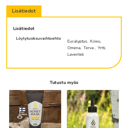
määrä
Lisätiedot
Lisätiedot
Löylytuoksuvaihtoehto
Eucalyptus, Koivu,
Omena, Terva , Yrtti,
Laventeli
Tutustu myös