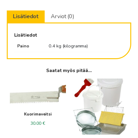
määrä
Lisätiedot
Arviot (0)
Lisätiedot
Paino
0.4 kg (kilogramma)
Saatat myös pitää...
Kuorimaveitsi
30.00
€