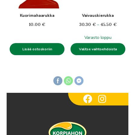
valinnat
tuotteen
Kuorimahaarukka
Vaivauskierukka
sivulla.
Hintaluok
10.00
€
30.30
€
–
45.50
€
30.30€
Varasto loppu
-
45.50€
Lisää ostoskoriin
Valitse vaihtoehdoista