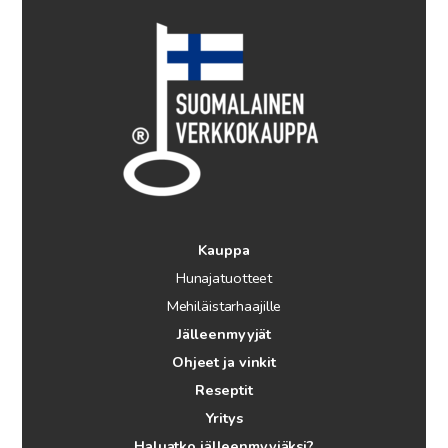
Kauppa
Hunajatuotteet
Mehiläistarhaajille
Jälleenmyyjät
Ohjeet ja vinkit
Reseptit
Yritys
Haluatko jälleenmyyjäksi?