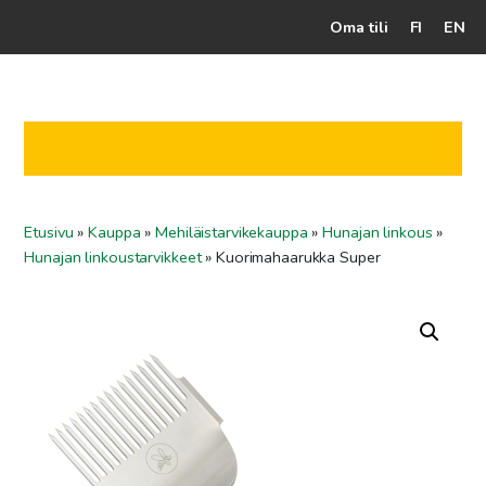
Oma tili
FI
EN
Kassalle
Hunajatuotteet
Mehiläistarhaaja
Etusivu
»
Kauppa
»
Mehiläistarvikekauppa
»
Hunajan linkous
»
Jälleenmyyjät
Hunajan linkoustarvikkeet
»
Kuorimahaarukka Super
Yritys
Yhteydenotto
Ohjeet ja vinkit