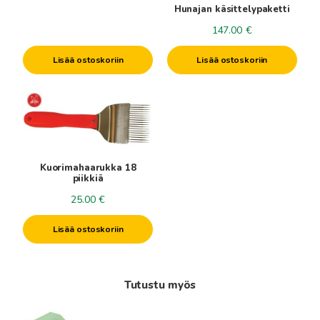
Hunajan käsittelypaketti
147.00
€
Lisää ostoskoriin
Lisää ostoskoriin
Kuorimahaarukka 18
piikkiä
25.00
€
Lisää ostoskoriin
Tutustu myös
Tällä