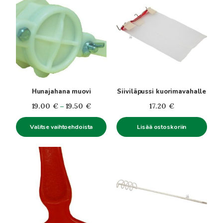
tuotteella
on
useampi
muunnelma.
Voit
tehdä
valinnat
tuotteen
Hunajahana muovi
Siiviläpussi kuorimavahalle
sivulla.
Hintaluokka:
19.00
€
–
19.50
€
17.20
€
19.00€
Valitse vaihtoehdoista
Lisää ostoskoriin
-
19.50€
Tällä
tuotteella
on
useampi
muunnelma.
Voit
tehdä