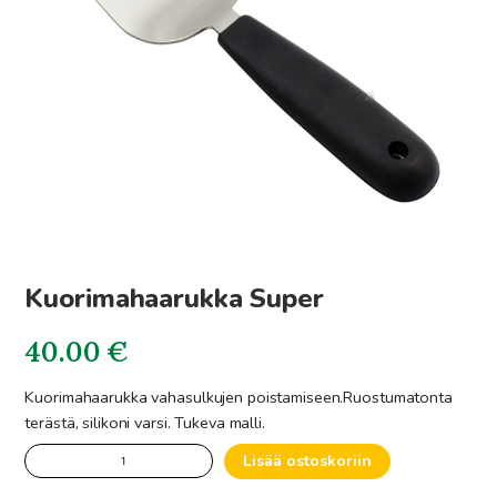
Kuorimahaarukka Super
40.00
€
Kuorimahaarukka vahasulkujen poistamiseen.Ruostumatonta
terästä, silikoni varsi. Tukeva malli.
Kuorimahaarukka
Lisää ostoskoriin
Super