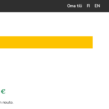
Oma tili
FI
EN
Hintaluokka:
€
240.00€
n nouto.