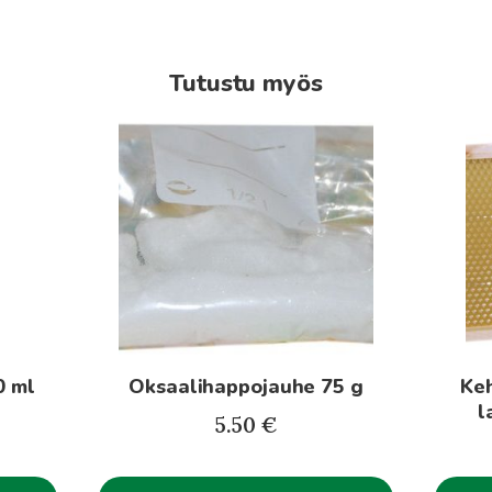
Tutustu myös
Tällä
tuottee
on
useamp
muunn
Voit
tehdä
valinna
tuotte
0 ml
Oksaalihappojauhe 75 g
Keh
sivulla.
l
5.50
€