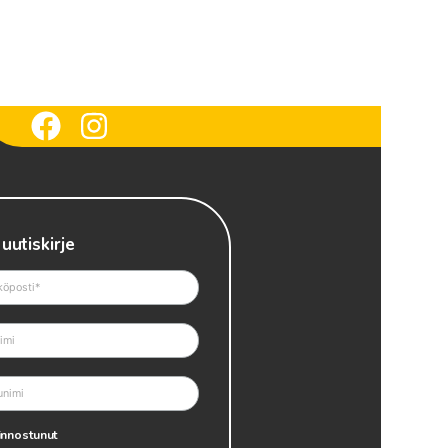
 uutiskirje
innostunut