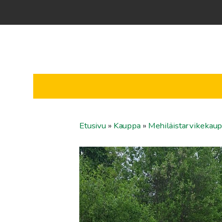
Etusivu
»
Kauppa
»
Mehiläistarvikekau