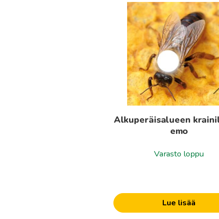
Alkuperäisalueen kraini
emo
Varasto loppu
Lue lisää