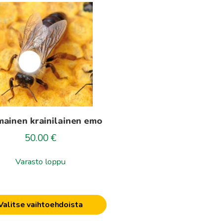
lla
i
elma.
t
en
mainen krainilainen emo
50.00
€
Varasto loppu
Valitse vaihtoehdoista