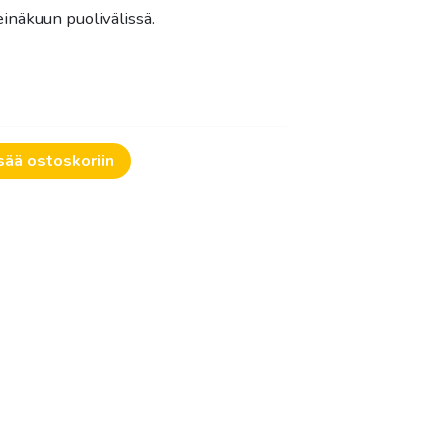
-
inäkuun puolivälissä.
250.00€
sää ostoskoriin