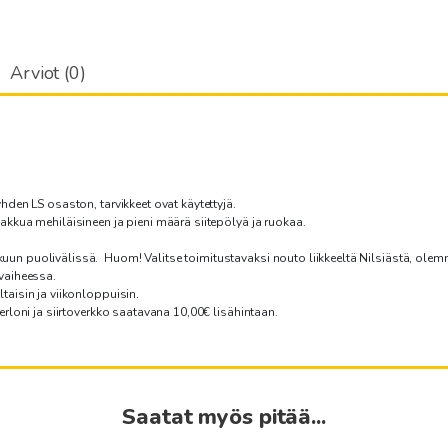
Arviot (0)
hden LS osaston, tarvikkeet ovat käytettyjä.
akkua mehiläisineen ja pieni määrä siitepölyä ja ruokaa.
uun puolivälissä. Huom! Valitse toimitustavaksi nouto liikkeeltä Nilsiästä, ol
 vaiheessa.
taisin ja viikonloppuisin.
erloni ja siirtoverkko saatavana 10,00€ lisähintaan.
Saatat myös pitää...