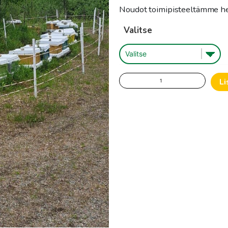
Noudot toimipisteeltämme he
Valitse
Italialainen
Li
jaoke
määrä