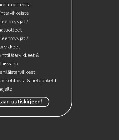
aunatuotteista
intarvikkeista
lleenmyyjät /
atuotteet
lleenmyyjät /
tarvikkeet
nttilätarvikkeet &
läisvaha
hiläistarvikkeet
ankohtaista & tietopaketit
ajalle