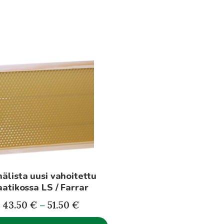
lla
i
elma.
t
en
älista uusi vahoitettu
aatikossa LS / Farrar
Hintaluokka:
43.50
€
–
51.50
€
43.50€