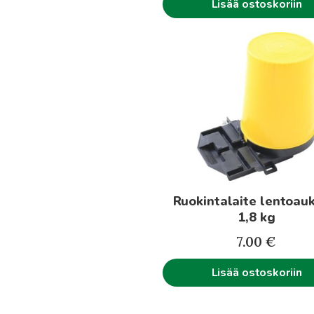
Lisää ostoskoriin
Ruokintalaite lentoau
1,8 kg
7.00
€
Lisää ostoskoriin