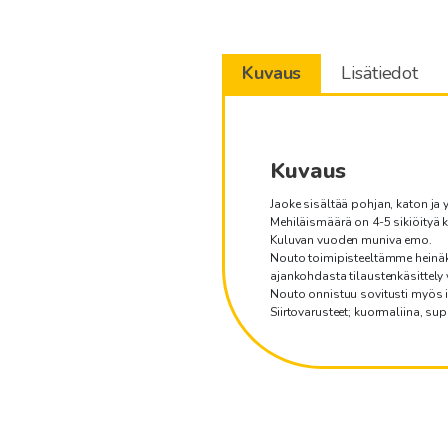
Kuvaus
Lisätiedot
Kuvaus
Jaoke sisältää pohjan, katon ja y
Mehiläismäärä on 4-5 sikiöityä k
Kuluvan vuoden muniva emo.
Nouto toimipisteeltämme heinäk
ajankohdasta tilaustenkäsittely
Nouto onnistuu sovitusti myös il
Siirtovarusteet; kuormaliina, sup