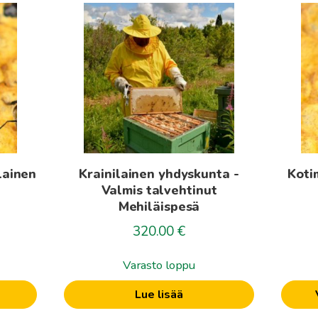
Tällä
tuottee
on
useamp
muunn
Voit
tehdä
valinna
tuotte
lainen
Krainilainen yhdyskunta -
Koti
sivulla.
Valmis talvehtinut
Mehiläispesä
320.00
€
Varasto loppu
Lue lisää