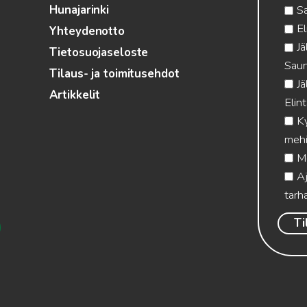
S
Hunajarinki
El
Yhteydenotto
Jä
Tietosuojaseloste
Saun
Tilaus- ja toimitusehdot
Jä
Artikkelit
Elin
Ky
mehi
Me
Aj
tarha