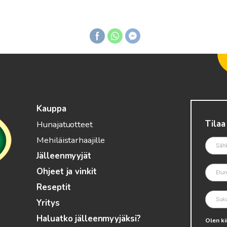
Kauppa
Tilaa
Hunajatuotteet
Mehiläistarhaajille
Jälleenmyyjät
Ohjeet ja vinkit
Reseptit
Yritys
Haluatko jälleenmyyjäksi?
Olen ki