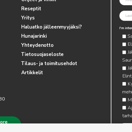
Reseptit
Yritys
Haluatko jälleenmyyjäksi?
I'm int
S
Hunajarinki
El
Yhteydenotto
Jä
Tietosuojaseloste
Saun
Tilaus- ja toimitusehdot
Jä
Artikkelit
Elin
Ky
mehi
.30
Me
Aj
tarha
more