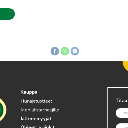
Kauppa
Tilaa
Hunajatuotteet
Mehiläistarhaajille
Jälleenmyyjät
Ohjeet ja vinkit