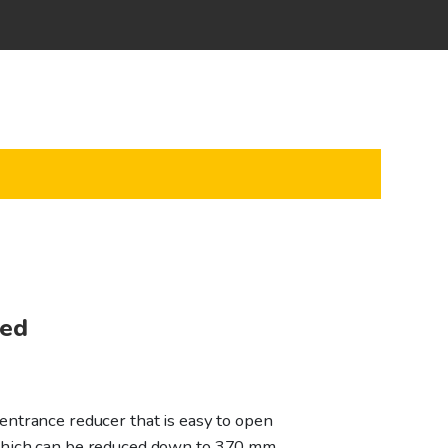
red
ntrance reducer that is easy to open
which can be reduced down to 370 mm.