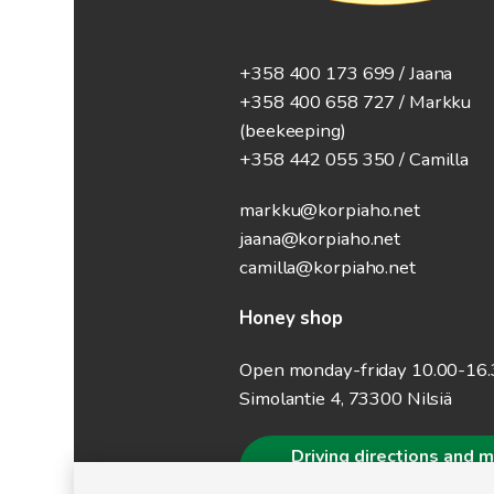
+358 400 173 699 / Jaana
+358 400 658 727 / Markku
(beekeeping)
+358 442 055 350 / Camilla
markku@korpiaho.net
jaana@korpiaho.net
camilla@korpiaho.net
Honey shop
Open monday-friday 10.00-16
Simolantie 4, 73300 Nilsiä
Driving directions and 
information