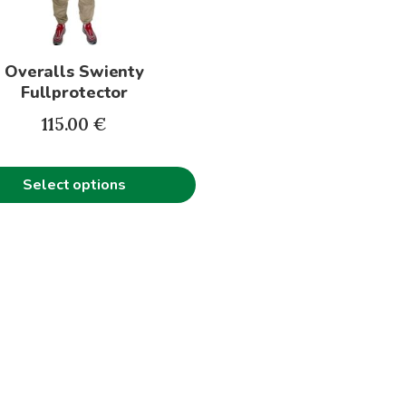
s
Overalls Swienty
n
Fullprotector
115.00
€
t
Select options