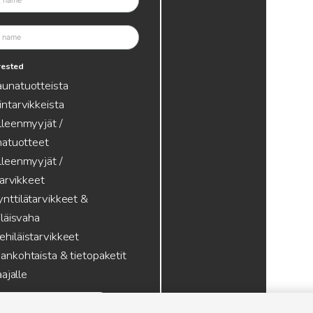
erested
aunatuotteista
intarvikkeista
lleenmyyjät /
atuotteet
lleenmyyjät /
tarvikkeet
nttilätarvikkeet &
läisvaha
hiläistarvikkeet
ankohtaista & tietopaketit
ajalle