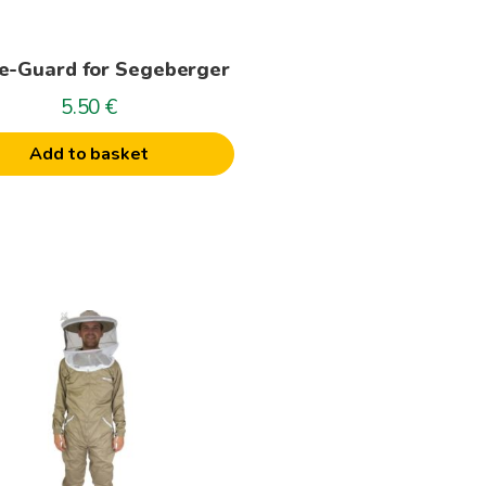
e-Guard for Segeberger
5.50
€
Add to basket
t
le
s.