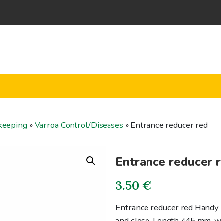
keeping
»
Varroa Control/Diseases
»
Entrance reducer red
Entrance reducer 
3.50
€
Entrance reducer red Handy e
and close. Length 445 mm, 