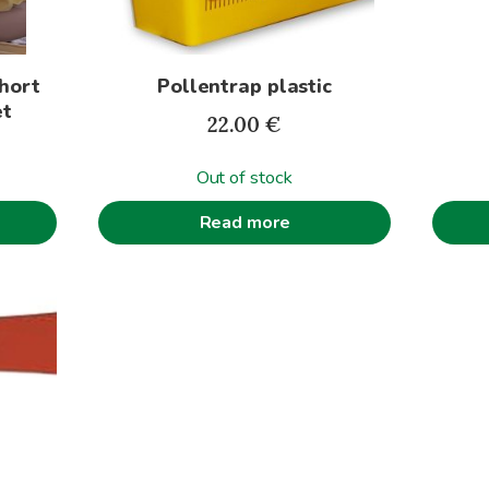
option
may
be
hort
Pollentrap plastic
chose
et
on
22.00
€
the
produc
Out of stock
page
Read more