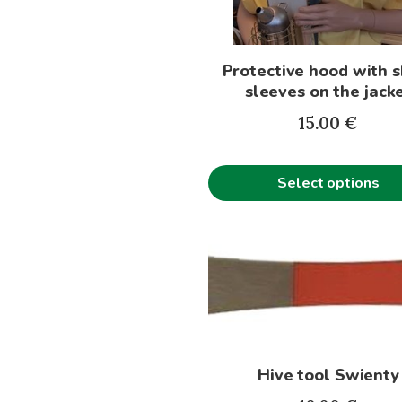
options
may
be
Protective hood with s
chosen
sleeves on the jack
on
the
15.00
€
product
page
Select options
Hive tool Swienty