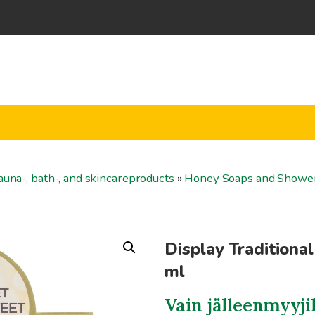
una-, bath-, and skincareproducts
»
Honey Soaps and Shower
Display Tradition
ml
Vain jälleenmyyji