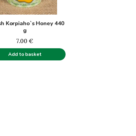
sh Korpiaho`s Honey 440
g
7.00
€
Add to basket