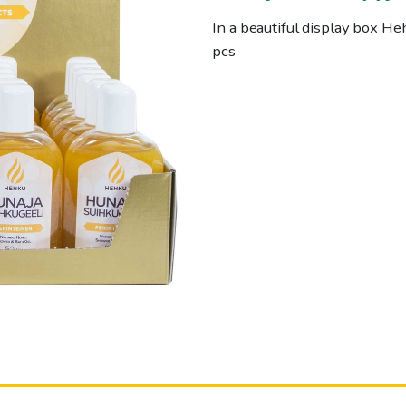
In a beautiful display box H
pcs