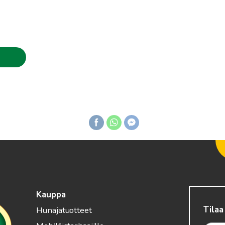
rice
ange:
.00€
hrough
.90€
Kauppa
Tilaa
Hunajatuotteet