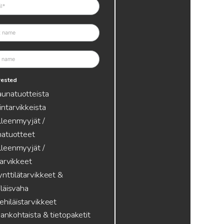
erested
aunatuotteista
intarvikkeista
lleenmyyjät /
atuotteet
lleenmyyjät /
tarvikkeet
nttilätarvikkeet &
läisvaha
hiläistarvikkeet
ankohtaista & tietopaketit