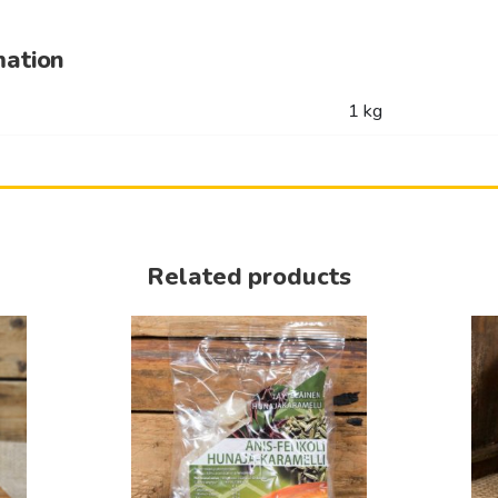
mation
1 kg
Related products