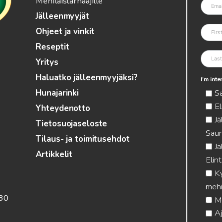
Mehiläistarhaajille
Jälleenmyyjät
Ohjeet ja vinkit
Reseptit
Yritys
Haluatko jälleenmyyjäksi?
I'm int
S
Hunajarinki
El
Yhteydenotto
Jä
Tietosuojaseloste
Saun
Tilaus- ja toimitusehdot
Jä
Artikkelit
Elin
Ky
mehi
.30
Me
Aj