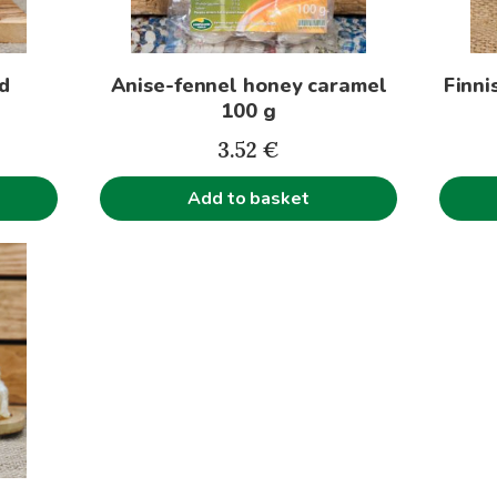
d
Anise-fennel honey caramel
Finni
100 g
ice
3.52
€
nge:
Add to basket
70€
rough
31€