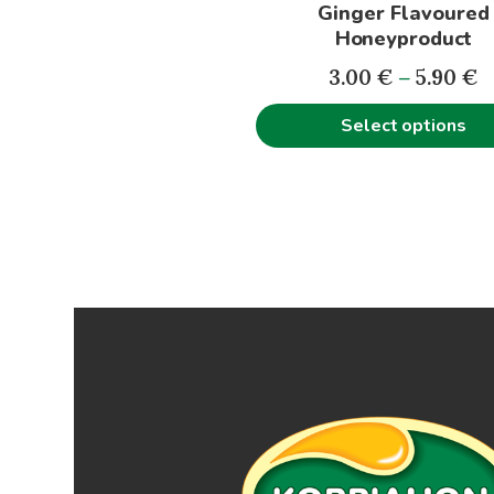
Ginger Flavoured
chosen
Honeyproduct
on
P
the
3.00
€
–
5.90
€
r
product
Select options
3
page
t
5