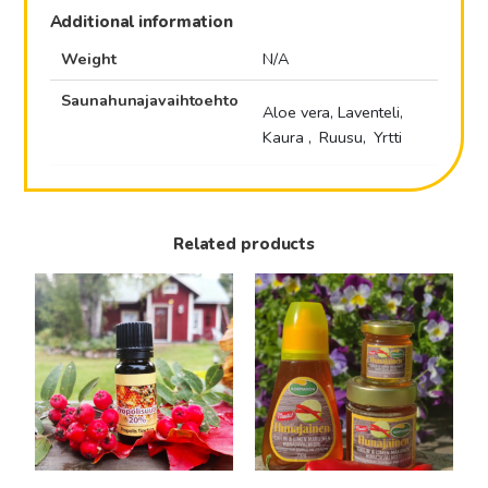
Additional information
Weight
N/A
Saunahunajavaihtoehto
Aloe vera, Laventeli,
Kaura , Ruusu, Yrtti
Related products
This
product
has
multiple
variants.
The
options
may
be