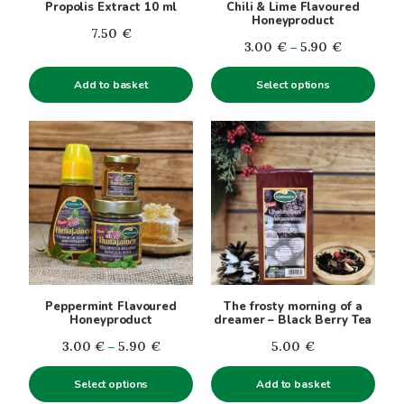
Propolis Extract 10 ml
Chili & Lime Flavoured
chosen
Honeyproduct
7.50
€
on
Price
3.00
€
–
5.90
€
the
range:
product
Add to basket
Select options
3.00€
page
through
This
5.90€
product
has
multiple
variants.
The
options
may
be
Peppermint Flavoured
The frosty morning of a
chosen
Honeyproduct
dreamer – Black Berry Tea
on
Price
3.00
€
–
5.90
€
5.00
€
the
range:
product
Select options
Add to basket
3.00€
page