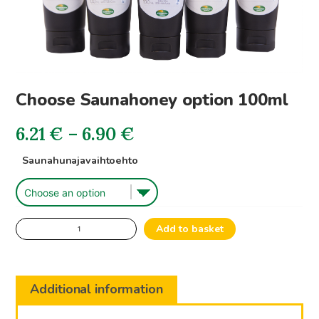
Choose Saunahoney option 100ml
Price
6.21
€
–
6.90
€
range:
Saunahunajavaihtoehto
6.21€
through
Choose
Add to basket
Saunahoney
6.90€
option
100ml
Additional information
quantity