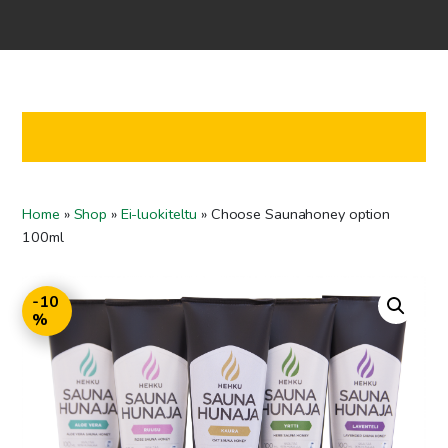
Home
Shop
Co-operation
Contact us
FI
Home
»
Shop
»
Ei-luokiteltu
»
Choose Saunahoney option
EN
100ml
-10
%
To checkout