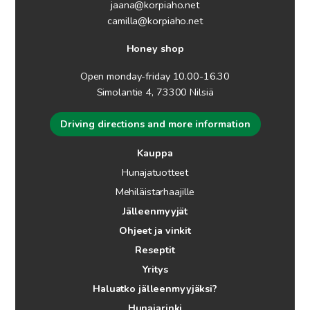
jaana@korpiaho.net
camilla@korpiaho.net
Honey shop
Open monday-friday 10.00-16.30
Simolantie 4, 73300 Nilsiä
Driving directions and more information
Kauppa
Hunajatuotteet
Mehiläistarhaajille
Jälleenmyyjät
Ohjeet ja vinkit
Reseptit
Yritys
Haluatko jälleenmyyjäksi?
Hunajarinki