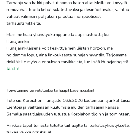
Tarhaaja saa kaikki palvelut saman katon alta: Meille voit myydä
romuvahat, tuoda kehät sulatettavaksi ja desinfioitavaksi, vaihtaa
vahaat valmiisiin pohjuksiin ja ostaa monipuolisesti
tarhaustarvikkeita.
Etsimme lisää yhteistyökumppaneita sopimustuottajiksi
Hunajarinkiin
Hunajarinkiläisenä voit keskittyä mehiläisten hoitoon, me
hoidamme loput, aina linkouksesta hunajan myyntiin. Tarjoamme
rinkiläisille myös alennuksen tarvikkeista, lue lisää Hunajaringistä
täältä!
Toivotamme tervetulleiksi tarhaajat kauempaakin!
Tule siis Korpiahon Hunajalle 16.5.2026
kuulemaan ajankohtaisia
luentoja ja vaihtamaan kuulumisia muiden tarhaajien kanssa.
Samalla saat tilaisuuden tutustua Korpiahon tiloihin ja toimintaan.
Vinkkaa tapahtumasta tutuille tarhaajille tai paikallisyhdistykselle,
tulkaa vaikka porukalla!