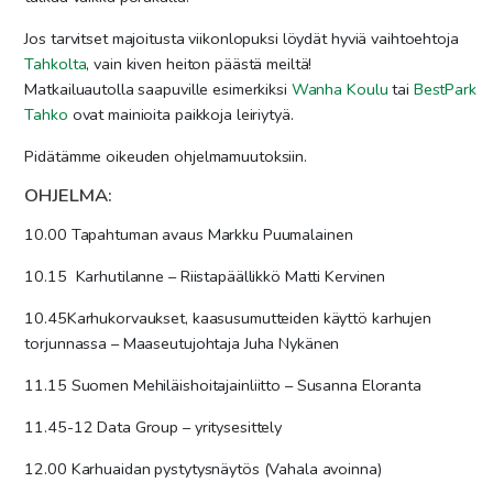
Jos tarvitset majoitusta viikonlopuksi löydät hyviä vaihtoehtoja
Tahkolta
, vain kiven heiton päästä meiltä!
Matkailuautolla saapuville esimerkiksi
Wanha Koulu
tai
BestPark
Tahko
ovat mainioita paikkoja leiriytyä.
Pidätämme oikeuden ohjelmamuutoksiin.
OHJELMA:
10.00
Tapahtuman a
vaus Markku Puumalainen
10.15 Karhutilanne –
Riistapäällikkö Matti Kervinen
10.45
Karhukorvaukset,
kaasusumutteiden käyttö karhujen
torjunnassa
– Maaseutujohtaja Juha Nykänen
11.15 Suomen Mehiläishoitajainliitto – Susanna Eloranta
11.45-12
Data Group – yritysesittely
12.00
Karhuaidan pystytysnäytös (Vahala avoinna)