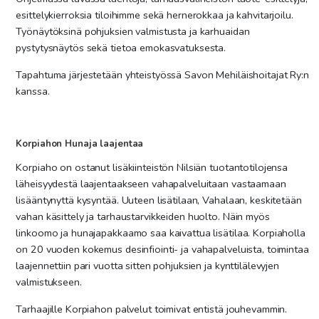
esittelykierroksia tiloihimme sekä hernerokkaa ja kahvitarjoilu.
Työnäytöksinä pohjuksien valmistusta ja karhuaidan
pystytysnäytös sekä tietoa emokasvatuksesta.
Tapahtuma järjestetään yhteistyössä Savon Mehiläishoitajat Ry:n
kanssa.
Korpiahon Hunaja laajentaa
Korpiaho on ostanut lisäkiinteistön Nilsiän tuotantotilojensa
läheisyydestä laajentaakseen vahapalveluitaan vastaamaan
lisääntynyttä kysyntää. Uuteen lisätilaan, Vahalaan, keskitetään
vahan käsittely ja tarhaustarvikkeiden huolto. Näin myös
linkoomo ja hunajapakkaamo saa kaivattua lisätilaa.
Korpiaholla
on 20 vuoden kokemus desinfiointi- ja vahapalveluista, toimintaa
laajennettiin pari vuotta sitten pohjuksien ja kynttilälevyjen
valmistukseen.
Tarhaajille Korpiahon palvelut toimivat entistä jouhevammin.