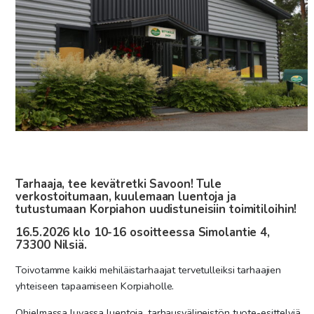
Tarhaaja, tee k
evätretki Savoon! Tule
verkostoitumaan, kuulemaan luentoja ja
tutustumaan Korpiahon uudistuneisiin toimitiloihin!
16.5.2026 klo 10-16 osoitteessa Simolantie 4,
73300 Nilsiä.
Toivotamme kaikki mehiläistarhaajat tervetulleiksi tarhaajien
yhteiseen tapaamiseen Korpiaholle.
Ohjelmassa luvassa luentoja, tarhausvälineistön tuote-esittelyjä,