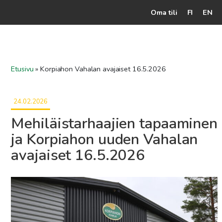
Oma tili
FI
EN
Kassalle
Hunajatuotteet
Etusivu
»
Korpiahon Vahalan avajaiset 16.5.2026
Mehiläistarhaaja
24.02.2026
Jälleenmyyjät
Mehiläistarhaajien tapaaminen
Yritys
ja Korpiahon uuden Vahalan
Yhteydenotto
avajaiset 16.5.2026
Ohjeet ja vinkit