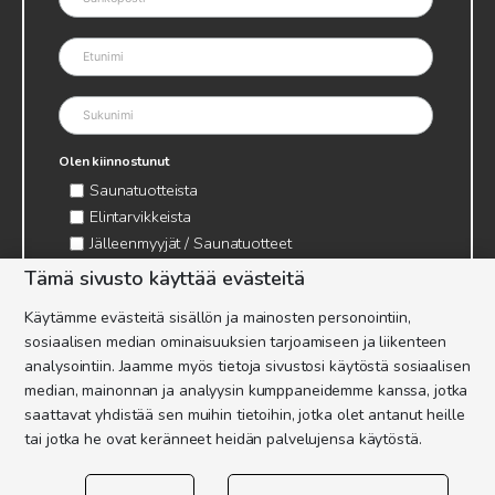
Olen kiinnostunut
Saunatuotteista
Elintarvikkeista
Jälleenmyyjät / Saunatuotteet
Jälleenmyyjät / Elintarvikkeet
Tämä sivusto käyttää evästeitä
Kynttilätarvikkeet & mehiläisvaha
Käytämme evästeitä sisällön ja mainosten personointiin,
Mehiläistarvikkeet
sosiaalisen median ominaisuuksien tarjoamiseen ja liikenteen
Ajankohtaista & tietopaketit tarhaajalle
analysointiin. Jaamme myös tietoja sivustosi käytöstä sosiaalisen
median, mainonnan ja analyysin kumppaneidemme kanssa, jotka
saattavat yhdistää sen muihin tietoihin, jotka olet antanut heille
tai jotka he ovat keränneet heidän palvelujensa käytöstä.