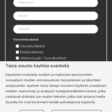
Olen kiinnostunut
Saunatuotteista
Elintarvikkeista
Jälleenmyyjät / Saunatuotteet
Jälleenmyyjät / Elintarvikkeet
Tämä sivusto käyttää evästeitä
Kynttilätarvikkeet & mehiläisvaha
Käytämme evästeitä sisällön ja mainosten personointiin,
Mehiläistarvikkeet
sosiaalisen median ominaisuuksien tarjoamiseen ja liikenteen
Ajankohtaista & tietopaketit tarhaajalle
analysointiin. Jaamme myös tietoja sivustosi käytöstä sosiaalisen
median, mainonnan ja analyysin kumppaneidemme kanssa, jotka
saattavat yhdistää sen muihin tietoihin, jotka olet antanut heille
tai jotka he ovat keränneet heidän palvelujensa käytöstä.