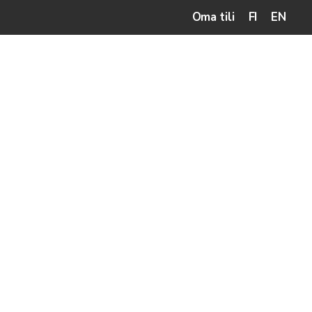
Oma tili
FI
EN