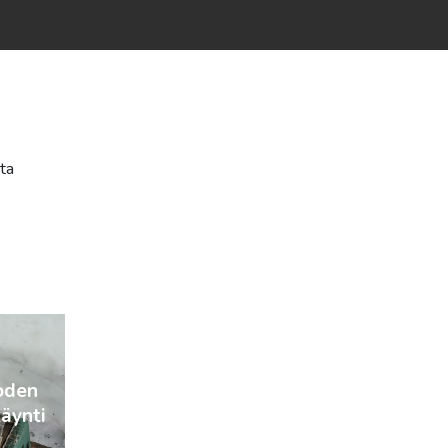
ta
oden
äynti