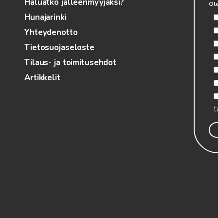
Haluatko jälleenmyyjäksi?
Ole
Hunajarinki
Yhteydenotto
Tietosuojaseloste
Tilaus- ja toimitusehdot
Artikkelit
t