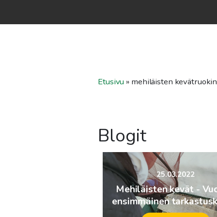
Etusivu
»
mehiläisten kevätruokin
Blogit
25.03.2022
Mehiläisten kevät - Vu
ensimmäinen tarkastusk