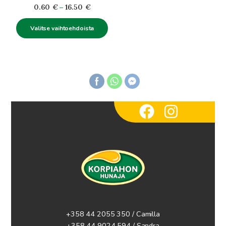
Hintaluokka:
0.60
€
–
16.50
€
0.60€
Valitse vaihtoehdoista
-
16.50€
+358 44 2055 350 / Camilla
+358 44 9024 594
/ Sandra