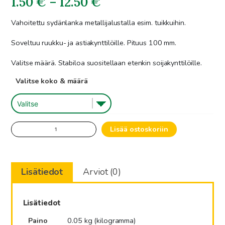
Hintaluokka:
1.50
€
–
12.50
€
1.50€
Vahoitettu sydänlanka metallijalustalla esim. tuikkuihin.
-
Soveltuu ruukku- ja astiakynttilöille. Pituus 100 mm.
12.50€
Valitse määrä. Stabiloa suositellaan etenkin soijakynttilöille.
Valitse koko & määrä
Vahoitettu
Lisää ostoskoriin
sydänlanka
määrä
Lisätiedot
Arviot (0)
Lisätiedot
Paino
0.05 kg (kilogramma)