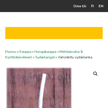
Oma tili
FI
EN
Kassalle
Hunajatuotteet
Mehiläistarhaaja
Etusivu
»
Kauppa
»
Hunajakauppa
»
Mehiläisvaha &
Jälleenmyyjät
Kynttilätarvikkeet
»
Sydänlangat
»
Vahoitettu sydänlanka
Yritys
Yhteydenotto
Ohjeet ja vinkit