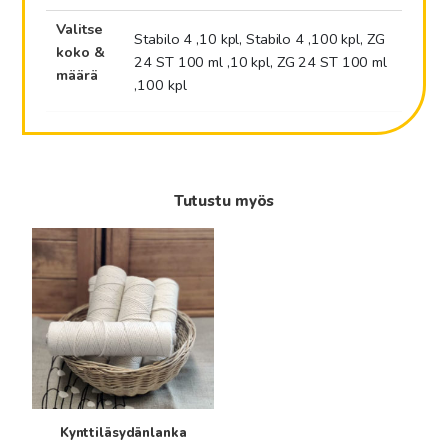
Valitse
Stabilo 4 ,10 kpl, Stabilo 4 ,100 kpl, ZG
koko &
24 ST 100 ml ,10 kpl, ZG 24 ST 100 ml
määrä
,100 kpl
Tutustu myös
Tällä
tuotteella
on
useampi
muunnelma.
Voit
tehdä
valinnat
tuotteen
Kynttiläsydänlanka
sivulla.