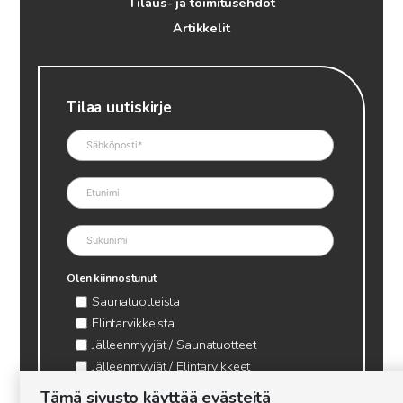
Tilaus- ja toimitusehdot
Artikkelit
Tilaa uutiskirje
Olen kiinnostunut
Saunatuotteista
Elintarvikkeista
Jälleenmyyjät / Saunatuotteet
Jälleenmyyjät / Elintarvikkeet
Kynttilätarvikkeet & mehiläisvaha
Tämä sivusto käyttää evästeitä