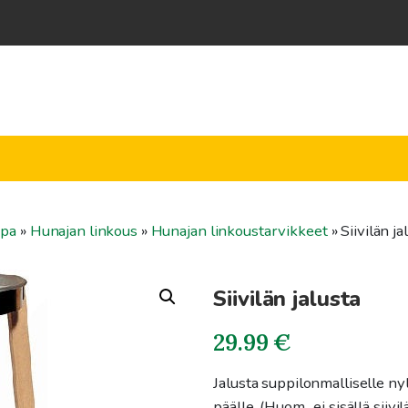
ppa
»
Hunajan linkous
»
Hunajan linkoustarvikkeet
»
Siivilän ja
Siivilän jalusta
29.99
€
Jalusta suppilonmalliselle nyl
päälle. (Huom., ei sisällä siivil