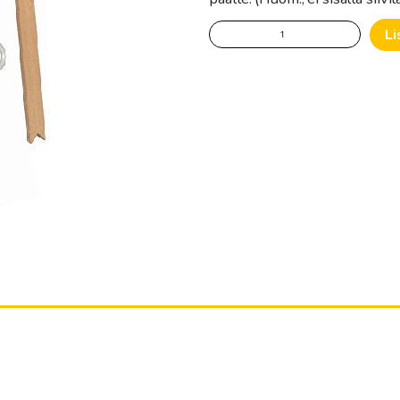
Siivilän
Li
jalusta
määrä