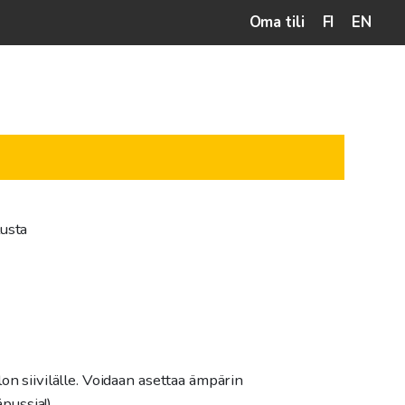
Oma tili
FI
EN
lusta
on siivilälle. Voidaan asettaa ämpärin
äpussia!)