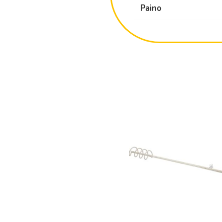
Paino
Tällä
tuotteella
on
useampi
muunnelma.
Voit
tehdä
valinnat
tuotteen