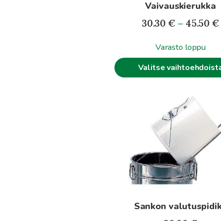
Vaivauskierukka
sivulla.
30.30
€
–
45.50
€
Varasto loppu
Valitse vaihtoehdoist
Sankon valutuspidi