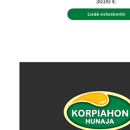
30.00
€
Lisää ostoskoriin