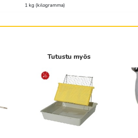
1 kg (kilogramma)
Tutustu myös
Tällä
tuottee
on
useamp
muunn
Voit
tehdä
valinna
tuotte