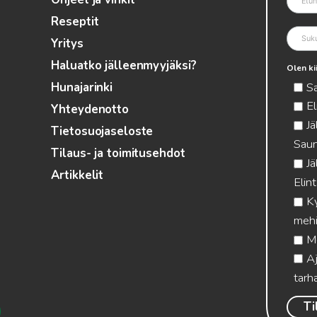
Reseptit
Yritys
Haluatko jälleenmyyjäksi?
Olen ki
S
Hunajarinki
El
Yhteydenotto
Jä
Tietosuojaseloste
Saun
Tilaus- ja toimitusehdot
Jä
Artikkelit
Elin
Ky
mehi
Me
Aj
tarha