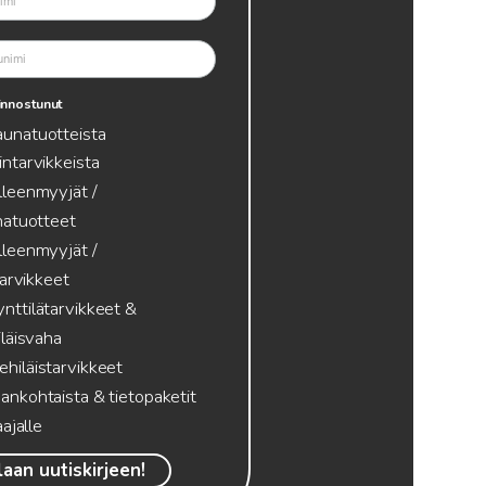
innostunut
aunatuotteista
intarvikkeista
lleenmyyjät /
atuotteet
lleenmyyjät /
tarvikkeet
nttilätarvikkeet &
läisvaha
hiläistarvikkeet
ankohtaista & tietopaketit
ajalle