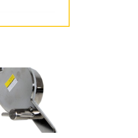
lla
i
elma.
t
en