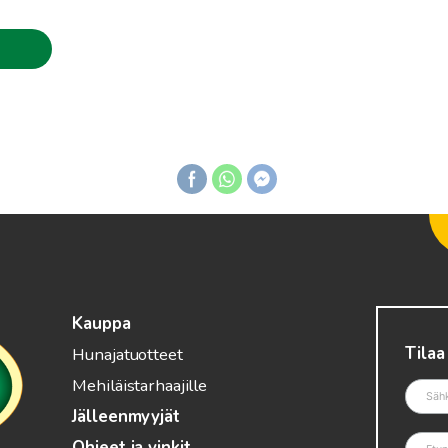
Kauppa
Tilaa
Hunajatuotteet
Mehiläistarhaajille
Jälleenmyyjät
Ohjeet ja vinkit