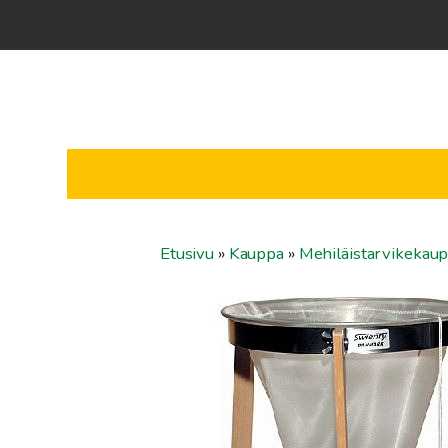
Etusivu
»
Kauppa
»
Mehiläistarvikekau