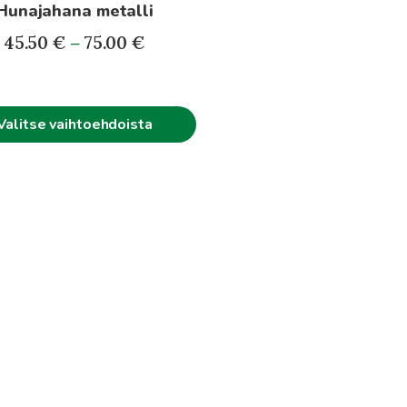
Hunajahana metalli
Hintaluokka:
45.50
€
–
75.00
€
45.50€
-
75.00€
Valitse vaihtoehdoista