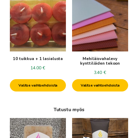
tuotteella
tuotteella
on
on
useampi
useampi
muunnelma.
muunnelma.
Voit
Voit
tehdä
tehdä
valinnat
valinnat
tuotteen
tuotteen
10 tuikkua + 1 lasialusta
Mehiläisvahalevy
sivulla.
sivulla.
kynttilöiden tekoon
14.00
€
3.40
€
Valitse vaihtoehdoista
Valitse vaihtoehdoista
Tutustu myös