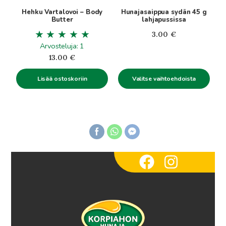
tuotteen
Hehku Vartalovoi – Body
Hunajasaippua sydän 45 g
sivulla.
Butter
lahjapussissa
3.00
€
Arvosteluja: 1
13.00
€
Lisää ostoskoriin
Valitse vaihtoehdoista