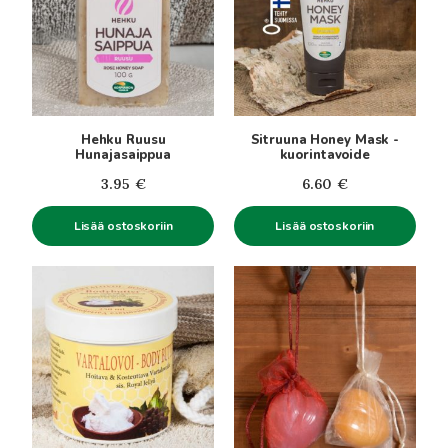
Hehku Ruusu
Sitruuna Honey Mask -
Hunajasaippua
kuorintavoide
3.95
€
6.60
€
Lisää ostoskoriin
Lisää ostoskoriin
Tällä
tuotteella
on
useampi
muunnelma.
Voit
tehdä
valinnat