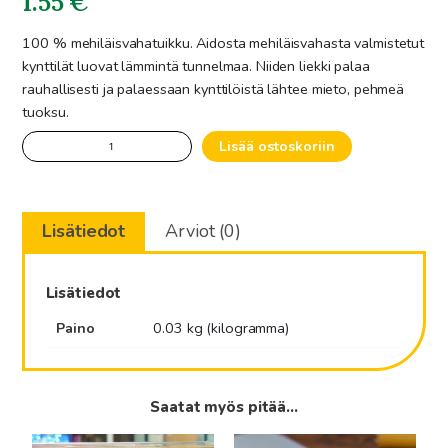
1.55
€
100 % mehiläisvahatuikku. Aidosta mehiläisvahasta valmistetut
kynttilät luovat lämmintä tunnelmaa. Niiden liekki palaa
rauhallisesti ja palaessaan kynttilöistä lähtee mieto, pehmeä
tuoksu.
Mehiläisvaha
Lisää ostoskoriin
tuikku,
keltainen
ilman
Lisätiedot
Arviot (0)
lasialustaa
määrä
Lisätiedot
Paino
0.03 kg (kilogramma)
Saatat myös pitää...
Tällä
Tällä