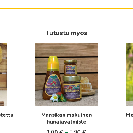
Tutustu myös
Tällä
tuotteella
on
useampi
muunnelma.
Voit
tehdä
valinnat
tuotteen
tettu
Mansikan makuinen
He
sivulla.
e
hunajavalmiste
Hintaluokka:
3.00
€
–
5.90
€