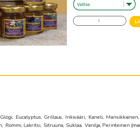
Maustehunajavaihtoehto
Li
45
g
määrä
 Glögi, Eucalyptus, Grillaus, Inkivääri, Kaneli, Mansikkaine
 Rommi, Lakritsi, Sitruuna, Suklaa, Vanilja, Perinteinen (m