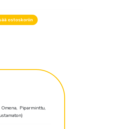
sää ostoskoriin
n, Omena, Piparminttu,
austamaton)