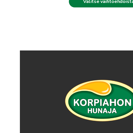
Valitse vaihtoehdoist
-
5