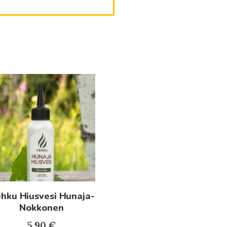
hku Hiusvesi Hunaja-
Nokkonen
5.90
€