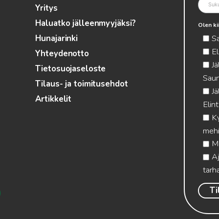
Yritys
Haluatko jälleenmyyjäksi?
Olen ki
S
Hunajarinki
El
Yhteydenotto
Jä
Tietosuojaseloste
Saun
Tilaus- ja toimitusehdot
Jä
Artikkelit
Elin
Ky
mehi
Me
Aj
tarha