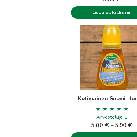
Lisää ostoskoriin
Tällä
tuotteella
on
useampi
muunnelma.
Voit
tehdä
valinnat
tuotteen
Kotimainen Suomi Hu
sivulla.
Arvosteluja: 1
H
5.00
€
–
5.90
€
5