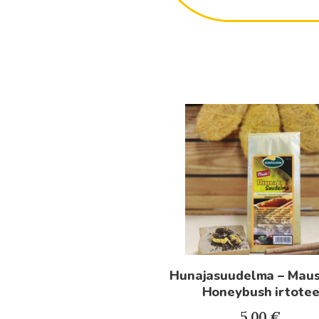
Hunajasuudelma – Maus
Honeybush irtote
5.00
€