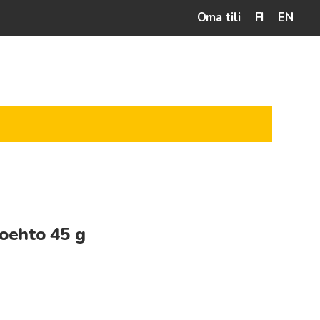
Oma tili
FI
EN
oehto 45 g