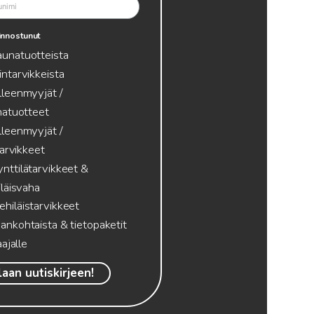
innostunut
aunatuotteista
intarvikkeista
lleenmyyjät /
atuotteet
lleenmyyjät /
tarvikkeet
nttilätarvikkeet &
läisvaha
hiläistarvikkeet
ankohtaista & tietopaketit
ajalle