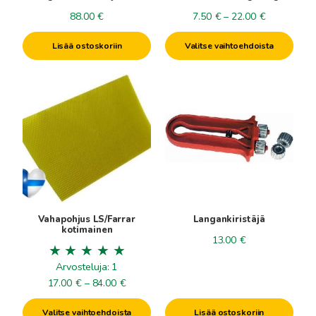
sivulla.
Hintaluokka
88.00
€
7.50
€
–
22.00
€
7.50€
Lisää ostoskoriin
Valitse vaihtoehdoista
-
22.00€
Tällä
tuotteella
on
useampi
muunnelma.
Voit
tehdä
valinnat
tuotteen
Vahapohjus LS/Farrar
Langankiristäjä
sivulla.
kotimainen
13.00
€
Arvosteluja: 1
Hintaluokka:
17.00
€
–
84.00
€
17.00€
Valitse vaihtoehdoista
Lisää ostoskoriin
-