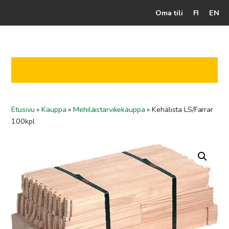
Oma tili
FI
EN
Kassalle
Hunajatuotteet
Mehiläistarhaaja
Etusivu
»
Kauppa
»
Mehiläistarvikekauppa
»
Kehälista LS/Farrar
Jälleenmyyjät
100kpl
Yritys
Yhteydenotto
Ohjeet ja vinkit