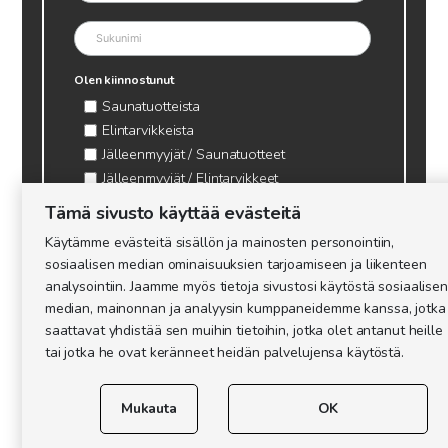
Olen kiinnostunut
Saunatuotteista
Elintarvikkeista
Jälleenmyyjät / Saunatuotteet
Jälleenmyyjät / Elintarvikkeet
Kynttilätarvikkeet & mehiläisvaha
Tämä sivusto käyttää evästeitä
Mehiläistarvikkeet
Käytämme evästeitä sisällön ja mainosten personointiin,
Ajankohtaista & tietopaketit tarhaajalle
sosiaalisen median ominaisuuksien tarjoamiseen ja liikenteen
analysointiin. Jaamme myös tietoja sivustosi käytöstä sosiaalisen
median, mainonnan ja analyysin kumppaneidemme kanssa, jotka
saattavat yhdistää sen muihin tietoihin, jotka olet antanut heille
tai jotka he ovat keränneet heidän palvelujensa käytöstä.
Mukauta
OK