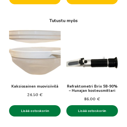
84.00€
Tutustu myös
Kaksiosainen muovisiivilä
Refraktometri Brix 58-90%
– Hunajan kosteusmittari
24.50
€
86.00
€
Lisää ostoskoriin
Lisää ostoskoriin