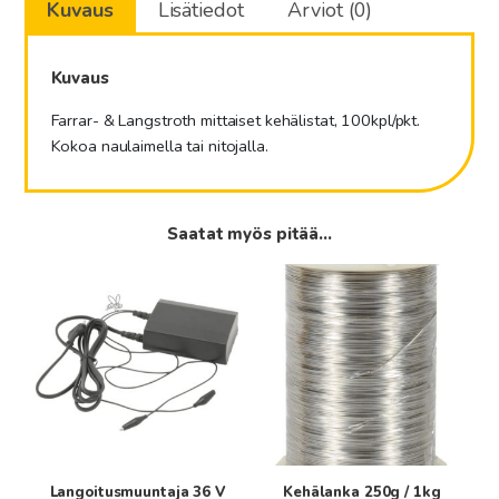
Kuvaus
Lisätiedot
Arviot (0)
Kuvaus
Farrar- & Langstroth mittaiset kehälistat, 100kpl/pkt.
Kokoa naulaimella tai nitojalla.
Saatat myös pitää...
Tällä
tuotteella
on
useampi
muunnelma.
Voit
tehdä
valinnat
tuotteen
Langoitusmuuntaja 36 V
Kehälanka 250g / 1kg