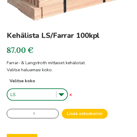
Kehälista LS/Farrar 100kpl
87.00
€
Farrar- & Langstroth mittaiset kehälistat.
Valitse haluamasi koko.
Valitse koko
X
Kehälista
Lisää ostoskoriin
LS/Farrar
100kpl
määrä