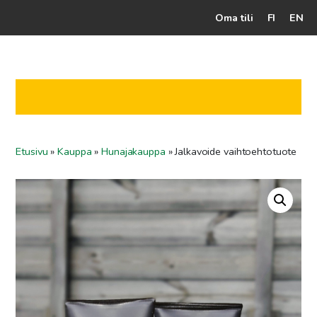
Oma tili
FI
EN
Kassalle
Hunajatuotteet
Mehiläistarhaaja
Etusivu
»
Kauppa
»
Hunajakauppa
»
Jalkavoide vaihtoehtotuote
Jälleenmyyjät
Yritys
Yhteydenotto
Ohjeet ja vinkit