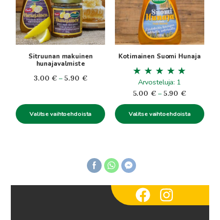
muunnelma.
muunnelma.
Voit
Voit
tehdä
tehdä
valinnat
valinnat
tuotteen
tuotteen
Sitruunan makuinen
Kotimainen Suomi Hunaja
sivulla.
sivulla.
hunajavalmiste
Hintaluokka:
3.00
€
–
5.90
€
Arvosteluja: 1
3.00€
Hintaluokk
5.00
€
–
5.90
€
-
5.00€
5.90€
Valitse vaihtoehdoista
Valitse vaihtoehdoista
-
5.90€