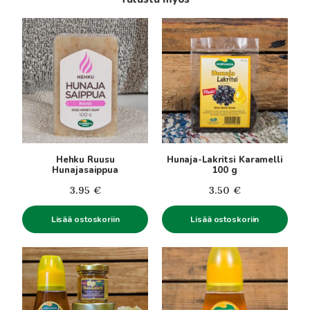
Hehku Ruusu
Hunaja-Lakritsi Karamelli
Hunajasaippua
100 g
3.95
€
3.50
€
Lisää ostoskoriin
Lisää ostoskoriin
Tällä
Tällä
tuotteella
tuotteella
on
on
useampi
useampi