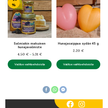
tuotteella
tuotteella
%
on
on
useampi
useampi
muunnelma.
muunnelma.
Voit
Voit
tehdä
tehdä
valinnat
valinnat
tuotteen
tuotteen
Salmiakin makuinen
Hunajasaippua sydän 45 g
sivulla.
sivulla.
hunajavalmiste
2.20
€
Hintaluokka:
4.50
€
–
5.31
€
4.50€
Valitse vaihtoehdoista
Valitse vaihtoehdoista
-
5.31€