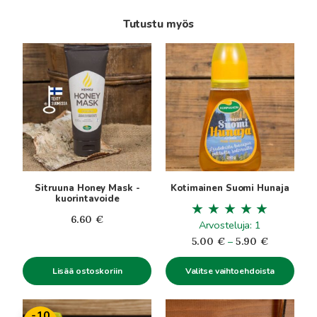
Tutustu myös
Tällä
tuotteella
on
useampi
muunnelma.
Voit
tehdä
valinnat
tuotteen
Sitruuna Honey Mask -
Kotimainen Suomi Hunaja
sivulla.
kuorintavoide
6.60
€
Arvosteluja: 1
Hintaluokk
5.00
€
–
5.90
€
5.00€
Lisää ostoskoriin
Valitse vaihtoehdoista
-
5.90€
Tällä
Tällä
-10