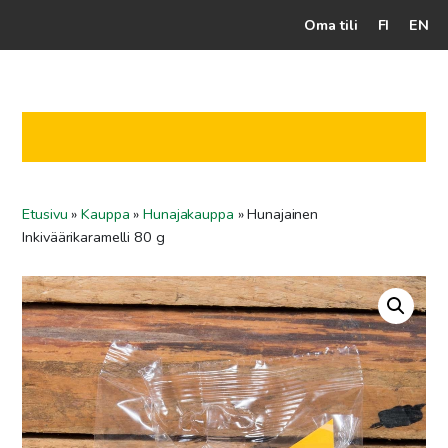
Oma tili
FI
EN
Kassalle
Hunajatuotteet
Mehiläistarhaaja
Etusivu
»
Kauppa
»
Hunajakauppa
»
Hunajainen
Jälleenmyyjät
Inkiväärikaramelli 80 g
Yritys
Yhteydenotto
Ohjeet ja vinkit