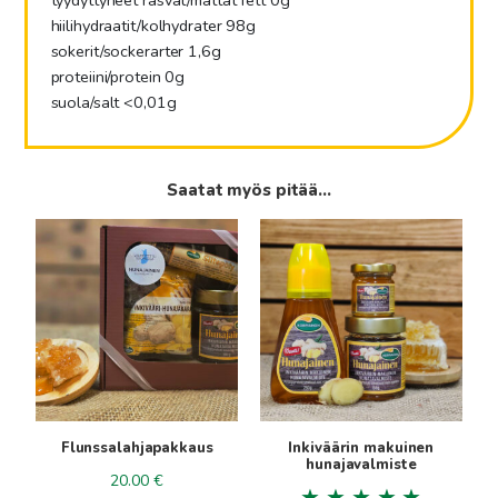
hiilihydraatit/kolhydrater
98g
sokerit/sockerarter
1,6g
proteiini/protein
0g
suola/salt
<0,01g
Saatat myös pitää...
Tällä
tuotteella
on
useampi
muunnelma.
Voit
tehdä
valinnat
tuotteen
Flunssalahjapakkaus
Inkiväärin makuinen
sivulla.
hunajavalmiste
20.00
€