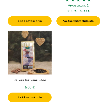
Arvosteluja: 1
Hintaluokka
3.00
€
–
5.90
€
3.00€
Lisää ostoskoriin
Valitse vaihtoehdoista
-
5.90€
Raikas Inkivääri -tee
5.00
€
Lisää ostoskoriin