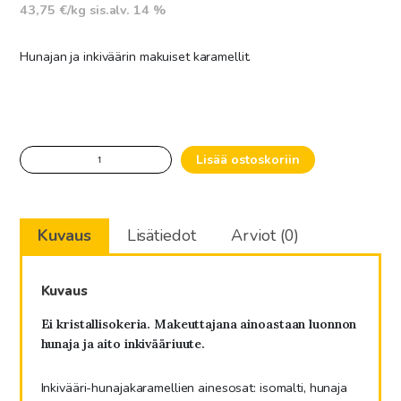
43,75 €/kg sis.alv. 14 %
Hunajan ja inkiväärin makuiset karamellit.
Hunajainen
Lisää ostoskoriin
Inkiväärikaramelli
80
g
Kuvaus
Lisätiedot
Arviot (0)
määrä
Kuvaus
Ei kristallisokeria. Makeuttajana ainoastaan luonnon
hunaja ja aito inkivääriuute.
Inkivääri-hunajakaramellien ainesosat:
isomalti, hunaja