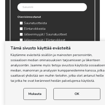
Olen kiinnostunut
Saunatuotteista
Elintarvikkeista
Jälleenmyyjät / Saunatuotteet
Jälleenmyyjät / Elintarvikkeet
Kynttilätarvikkeet & mehiläisvaha
Tämä sivusto käyttää evästeitä
Mehiläistarvikkeet
Käytämme evästeitä sisällön ja mainosten personointiin,
Ajankohtaista & tietopaketit tarhaajalle
sosiaalisen median ominaisuuksien tarjoamiseen ja liikenteen
analysointiin. Jaamme myös tietoja sivustosi käytöstä sosiaalisen
median, mainonnan ja analyysin kumppaneidemme kanssa, jotka
saattavat yhdistää sen muihin tietoihin, jotka olet antanut heille
tai jotka he ovat keränneet heidän palvelujensa käytöstä.
Mukauta
OK