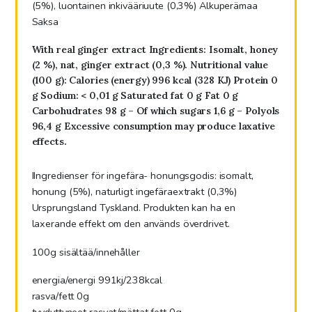
(5%), luontainen inkivääriuute (0,3%) Alkuperämaa
Saksa
With real ginger extract Ingredients: Isomalt, honey
(2 %), nat, ginger extract (0,3 %). Nutritional value
(100 g): Calories (energy) 996 kcal (328 KJ) Protein 0
g Sodium: < 0,01 g Saturated fat 0 g Fat 0 g
Carbohudrates 98 g – Of which sugars 1,6 g – Polyols
96,4 g Excessive consumption may produce laxative
effects.
IIngredienser för ingefära- honungsgodis:
isomalt,
honung (5%), naturligt ingefäraextrakt (0,3%)
Ursprungsland Tyskland. Produkten kan ha en
laxerande effekt om den används överdrivet.
100g sisältää/innehåller
energia/energi
991kj/238kcal
rasva/fett
0g
tyydyttyneet rasvat/mättat fett 0g