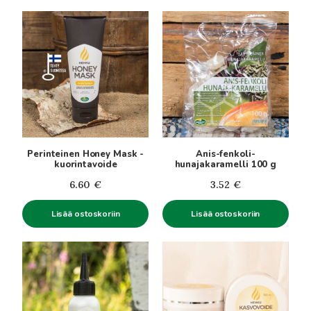
Perinteinen Honey Mask -
Anis-fenkoli-
kuorintavoide
hunajakaramelli 100 g
6.60
€
3.52
€
Lisää ostoskoriin
Lisää ostoskoriin
Tällä
tuotteella
on
useampi