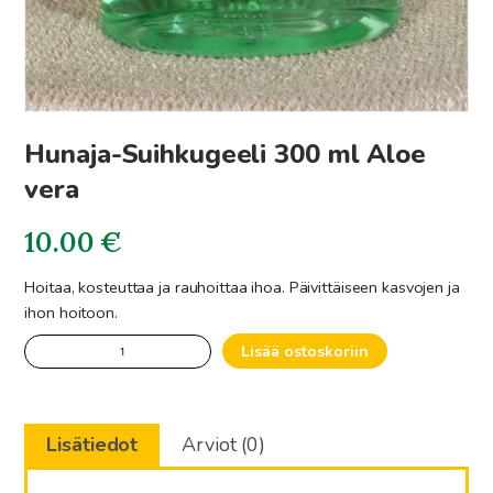
Hunaja-Suihkugeeli 300 ml Aloe
vera
10.00
€
Hoitaa, kosteuttaa ja rauhoittaa ihoa. Päivittäiseen kasvojen ja
ihon hoitoon.
Hunaja-
Lisää ostoskoriin
Suihkugeeli
300
ml
Lisätiedot
Arviot (0)
Aloe
vera