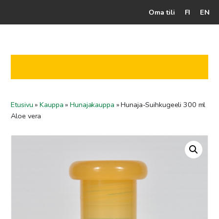
Oma tili
FI
EN
Kassalle
Hunajatuotteet
Mehiläistarhaaja
Etusivu
»
Kauppa
»
Hunajakauppa
»
Hunaja-Suihkugeeli 300 ml
Jälleenmyyjät
Aloe vera
Yritys
Yhteydenotto
Ohjeet ja vinkit