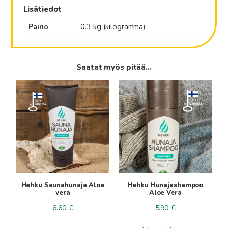
määrä
Lisätiedot
Paino
0.3 kg (kilogramma)
Saatat myös pitää...
Hehku Saunahunaja Aloe
Hehku Hunajashampoo
vera
Aloe Vera
6.60
€
5.90
€