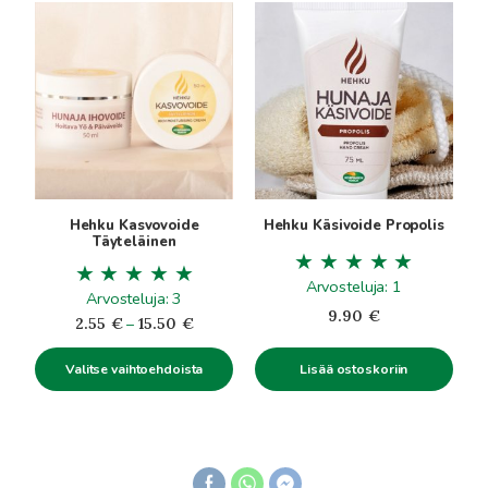
Tällä
tuotteella
on
useampi
muunnelma.
Voit
tehdä
valinnat
tuotteen
Hehku Kasvovoide
Hehku Käsivoide Propolis
sivulla.
Täyteläinen
Arvosteluja: 1
Arvosteluja: 3
9.90
€
Hintaluokka:
2.55
€
–
15.50
€
2.55€
Valitse vaihtoehdoista
Lisää ostoskoriin
-
15.50€