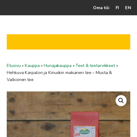
Oma tili
FI
EN
Kassalle
Hunajatuotteet
Mehiläistarhaaja
Etusivu
»
Kauppa
»
Hunajakauppa
»
Teet & teetarvikkeet
»
Jälleenmyyjät
Hehkuva Karpalon ja Kinuskin makuinen tee – Musta &
Yritys
Valkoinen tee
Yhteydenotto
Ohjeet ja vinkit