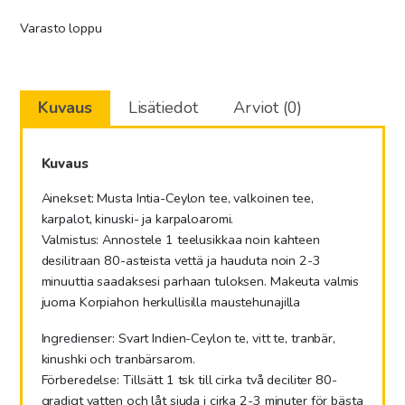
Varasto loppu
Kuvaus
Lisätiedot
Arviot (0)
Kuvaus
Ainekset: Musta Intia-Ceylon tee, valkoinen tee,
karpalot, kinuski- ja karpaloaromi.
Valmistus: Annostele 1 teelusikkaa noin kahteen
desilitraan 80-asteista vettä ja hauduta noin 2-3
minuuttia saadaksesi parhaan tuloksen. Makeuta valmis
juoma Korpiahon herkullisilla maustehunajilla
Ingredienser: Svart Indien-Ceylon te, vitt te, tranbär,
kinushki och tranbärsarom.
Förberedelse: Tillsätt 1 tsk till cirka två deciliter 80-
gradigt vatten och låt sjuda i cirka 2-3 minuter för bästa