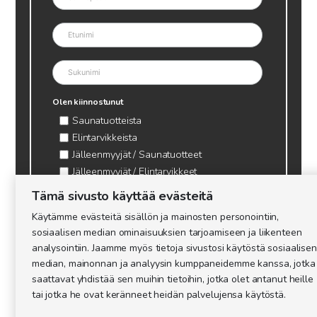
Olen kiinnostunut
Saunatuotteista
Elintarvikkeista
Jälleenmyyjät / Saunatuotteet
Jälleenmyyjät / Elintarvikkeet
Kynttilätarvikkeet & mehiläisvaha
Tämä sivusto käyttää evästeitä
Mehiläistarvikkeet
Käytämme evästeitä sisällön ja mainosten personointiin,
Ajankohtaista & tietopaketit tarhaajalle
sosiaalisen median ominaisuuksien tarjoamiseen ja liikenteen
analysointiin. Jaamme myös tietoja sivustosi käytöstä sosiaalisen
median, mainonnan ja analyysin kumppaneidemme kanssa, jotka
saattavat yhdistää sen muihin tietoihin, jotka olet antanut heille
tai jotka he ovat keränneet heidän palvelujensa käytöstä.