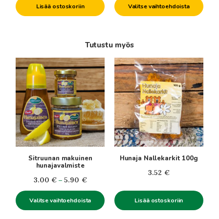
Lisää ostoskoriin
Valitse vaihtoehdoista
-
5.90€
Tutustu myös
Tällä
tuotteella
on
useampi
muunnelma.
Voit
tehdä
valinnat
tuotteen
Sitruunan makuinen
Hunaja Nallekarkit 100g
sivulla.
hunajavalmiste
3.52
€
Hintaluokka:
3.00
€
–
5.90
€
3.00€
Valitse vaihtoehdoista
Lisää ostoskoriin
-
5.90€