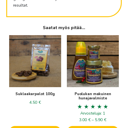
resultat.
Saatat myös pitää...
Tällä
tuotteella
on
useampi
muunnelma.
Voit
tehdä
valinnat
tuotteen
Suklaakarpalot 100g
Puolukan makuinen
sivulla.
hunajavalmiste
4.50
€
Arvosteluja: 1
Hintaluokka
3.00
€
–
5.90
€
3.00€