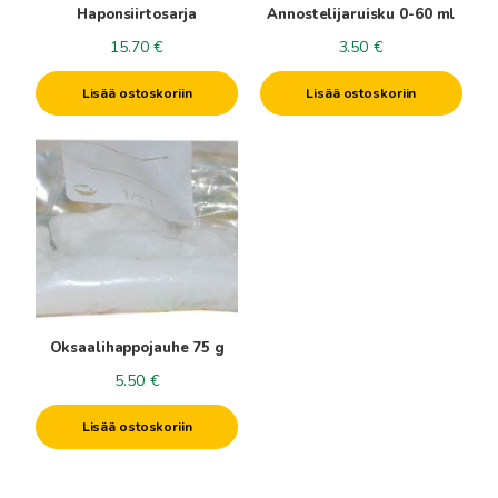
Haponsiirtosarja
Annostelijaruisku 0-60 ml
15.70
€
3.50
€
Lisää ostoskoriin
Lisää ostoskoriin
Oksaalihappojauhe 75 g
5.50
€
Lisää ostoskoriin