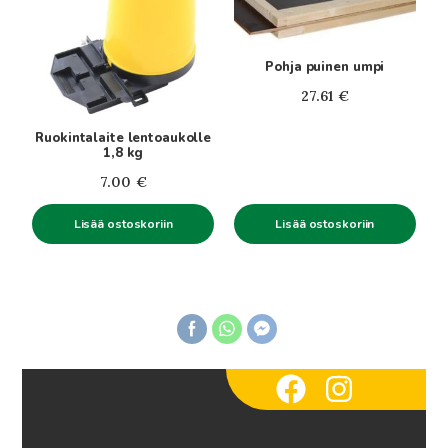
Pohja puinen umpi
27.61
€
Ruokintalaite lentoaukolle
1,8 kg
7.00
€
Lisää ostoskoriin
Lisää ostoskoriin