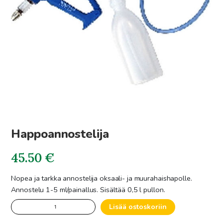
Happoannostelija
45.50
€
Nopea ja tarkka annostelija oksaali- ja muurahaishapolle.
Annostelu 1-5 ml/painallus. Sisältää 0,5 l pullon.
Happoannostelija
Lisää ostoskoriin
määrä