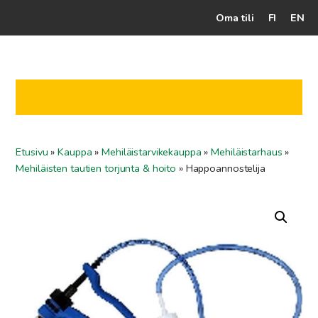
Oma tili
FI
EN
Kassalle
Hunajatuotteet
Mehiläistarhaaja
Etusivu
»
Kauppa
»
Mehiläistarvikekauppa
»
Mehiläistarhaus
»
Jälleenmyyjät
Mehiläisten tautien torjunta & hoito
»
Happoannostelija
Yritys
Yhteydenotto
Ohjeet ja vinkit