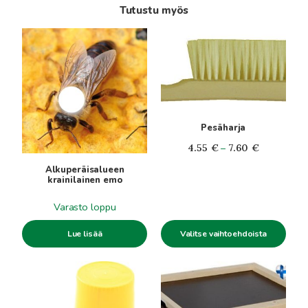
Tutustu myös
Tällä
tuotteella
on
useampi
muunnelma.
Voit
Pesäharja
tehdä
valinnat
Hintaluokka
4.55
€
–
7.60
€
tuotteen
4.55€
Alkuperäisalueen
sivulla.
-
krainilainen emo
7.60€
Varasto loppu
Lue lisää
Valitse vaihtoehdoista