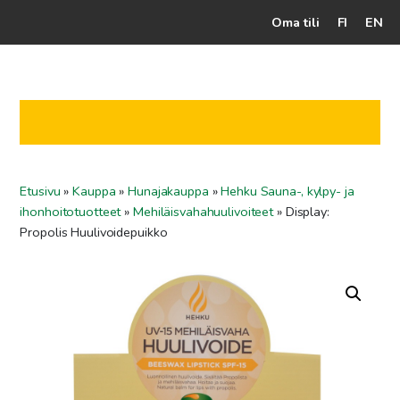
Oma tili
FI
EN
Kassalle
Hunajatuotteet
Mehiläistarhaaja
Etusivu
»
Kauppa
»
Hunajakauppa
»
Hehku Sauna-, kylpy- ja
Jälleenmyyjät
ihonhoitotuotteet
»
Mehiläisvahahuulivoiteet
»
Display:
Yritys
Propolis Huulivoidepuikko
Yhteydenotto
Ohjeet ja vinkit