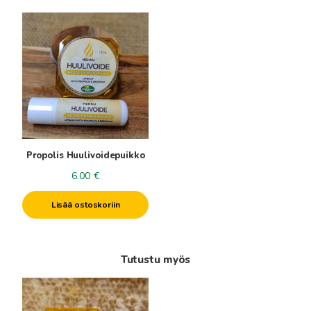
Propolis Huulivoidepuikko
6.00
€
Lisää ostoskoriin
Tutustu myös