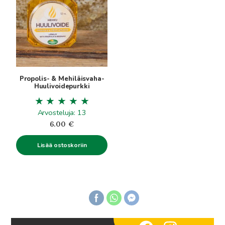
Propolis- & Mehiläisvaha-
Huulivoidepurkki
Arvosteluja: 13
6.00
€
Lisää ostoskoriin