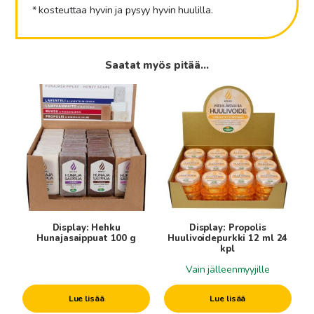
* kosteuttaa hyvin ja pysyy hyvin huulilla.
Saatat myös pitää...
Display: Hehku
Display: Propolis
Hunajasaippuat 100 g
Huulivoidepurkki 12 ml 24
kpl
Vain jälleenmyyjille
Lue lisää
Lue lisää