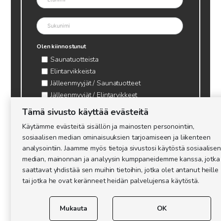
Olen kiinnostunut
Saunatuotteista
Elintarvikkeista
Jälleenmyyjät / Saunatuotteet
Jälleenmyyjät / Elintarvikkeet
Kynttilätarvikkeet & mehiläisvaha
Tämä sivusto käyttää evästeitä
Mehiläistarvikkeet
Käytämme evästeitä sisällön ja mainosten personointiin,
Ajankohtaista & tietopaketit tarhaajalle
sosiaalisen median ominaisuuksien tarjoamiseen ja liikenteen
analysointiin. Jaamme myös tietoja sivustosi käytöstä sosiaalisen
median, mainonnan ja analyysin kumppaneidemme kanssa, jotka
saattavat yhdistää sen muihin tietoihin, jotka olet antanut heille
tai jotka he ovat keränneet heidän palvelujensa käytöstä.
Mukauta
OK