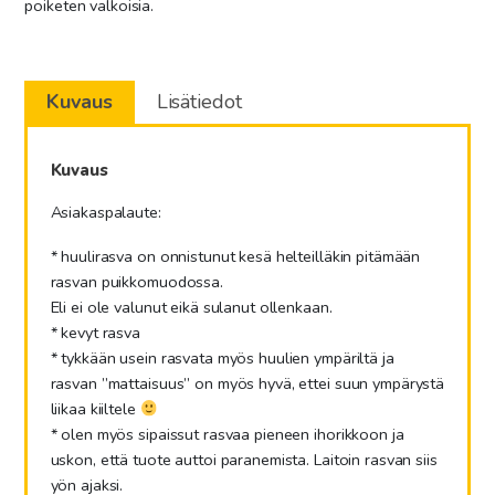
poiketen valkoisia.
Kuvaus
Lisätiedot
Kuvaus
Asiakaspalaute:
* huulirasva on onnistunut kesä helteilläkin pitämään
rasvan puikkomuodossa.
Eli ei ole valunut eikä sulanut ollenkaan.
* kevyt rasva
* tykkään usein rasvata myös huulien ympäriltä ja
rasvan ”mattaisuus” on myös hyvä, ettei suun ympärystä
liikaa kiiltele
* olen myös sipaissut rasvaa pieneen ihorikkoon ja
uskon, että tuote auttoi paranemista. Laitoin rasvan siis
yön ajaksi.