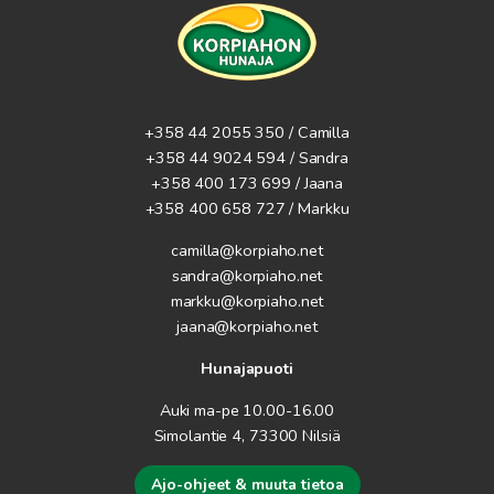
+358 44 2055 350 / Camilla
+358 44 9024 594
/ Sandra
+358 400 173 699 / Jaana
+358 400 658 727 / Markku
camilla@korpiaho.net
sandra@korpiaho.net
markku@korpiaho.net
jaana@korpiaho.net
Hunajapuoti
Auki ma-pe 10.00-16.00
Simolantie 4, 73300 Nilsiä
Ajo-ohjeet & muuta tietoa