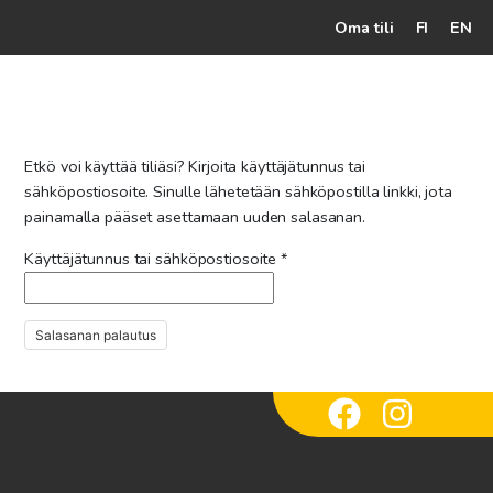
Oma tili
FI
EN
Kassalle
Hunajatuotteet
Etkö voi käyttää tiliäsi? Kirjoita käyttäjätunnus tai
Mehiläistarhaaja
sähköpostiosoite. Sinulle lähetetään sähköpostilla linkki, jota
painamalla pääset asettamaan uuden salasanan.
Jälleenmyyjät
Vaaditaan
Käyttäjätunnus tai sähköpostiosoite
*
Yritys
Yhteydenotto
Salasanan palautus
Ohjeet ja vinkit