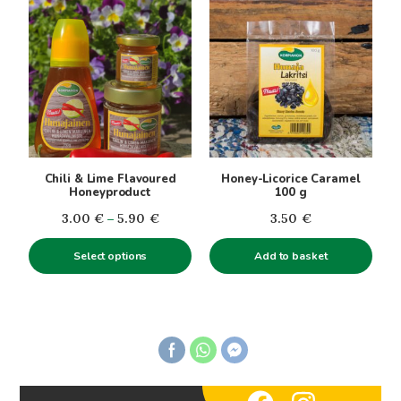
This
5.31€
5.90€
product
has
multiple
variants.
The
options
may
be
Chili & Lime Flavoured
Honey-Licorice Caramel
chosen
Honeyproduct
100 g
on
Price
3.00
€
–
5.90
€
3.50
€
the
range:
product
Select options
Add to basket
3.00€
page
through
5.90€