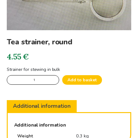
Tea strainer, round
4.55
€
Strainer for stewing in bulk
Tea
Add to basket
strainer,
round
quantity
Additional information
Additional information
Weight
0.3 kg