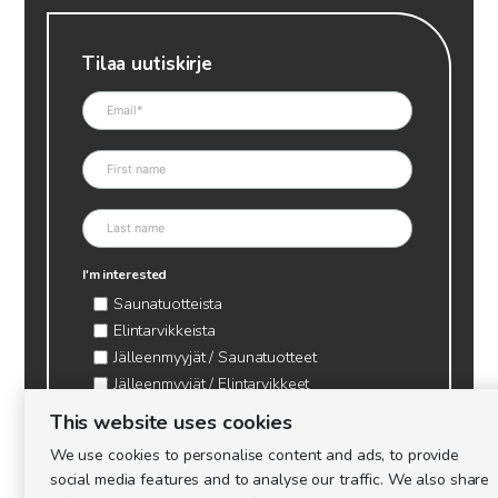
Tilaa uutiskirje
I'm interested
Saunatuotteista
Elintarvikkeista
Jälleenmyyjät / Saunatuotteet
Jälleenmyyjät / Elintarvikkeet
Kynttilätarvikkeet & mehiläisvaha
This website uses cookies
Mehiläistarvikkeet
We use cookies to personalise content and ads, to provide
Ajankohtaista & tietopaketit tarhaajalle
social media features and to analyse our traffic. We also share