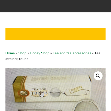
Home
Shop
Co-operation
Contact us
FI
Home
»
Shop
»
Honey Shop
»
Tea and tea accessories
»
Tea
EN
strainer, round
To checkout